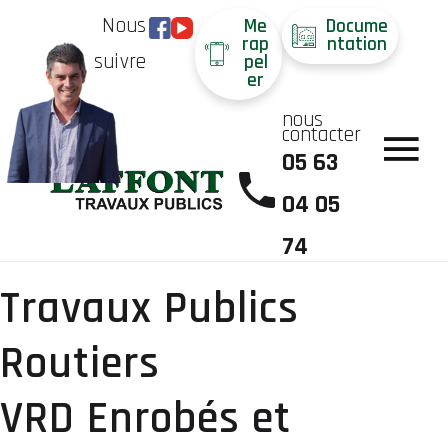
Nous
Me
Docume
rap
ntation
suivre
pel
er
nous
contacter
05 63
04 05
74
Travaux Publics
Routiers
VRD Enrobés et