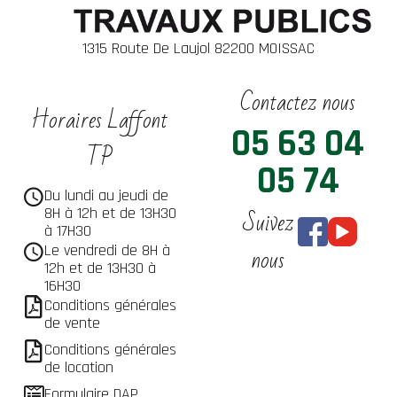
1315 Route De Laujol 82200 MOISSAC
Contactez nous
Horaires Laffont
05 63 04
TP
05 74
Du lundi au jeudi de
Suivez
8H à 12h et de 13H30
à 17H30
nous
Le vendredi de 8H à
12h et de 13H30 à
16H30
Conditions générales
de vente
Conditions générales
de location
Formulaire DAP