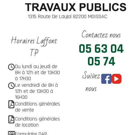
1315 Route De Laujol 82200 MOISSAC
Contactez nous
Horaires Laffont
05 63 04
TP
05 74
Du lundi au jeudi de
Suivez
8H à 12h et de 13H30
à 17H30
nous
Le vendredi de 8H à
12h et de 13H30 à
16H30
Conditions générales
de vente
Conditions générales
de location
Formulaire DAP