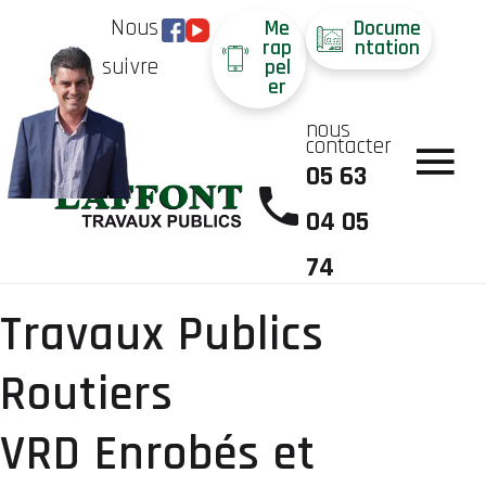
Nous
Me
Docume
rap
ntation
suivre
pel
er
nous
contacter
05 63
04 05
74
Travaux Publics
Routiers
VRD Enrobés et